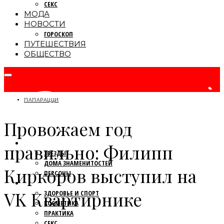
СЕКС
МОДА
НОВОСТИ
ГОРОСКОП
ПУТЕШЕСТВИЯ
ОБЩЕСТВО
ПАПАРАЦЦИ
Провожаем год
ПАПАРАЦЦИ
правильно: Филипп
ЗВЕЗДЫ
ДОМА ЗНАМЕНИТОСТЕЙ
Киркоров выступил на
ПЕРСОНЫ
КРАСОТА
VK Квартирнике
ЗДОРОВЬЕ И СПОРТ
КОСМЕТИКА
ПРАКТИКА
СЕКС