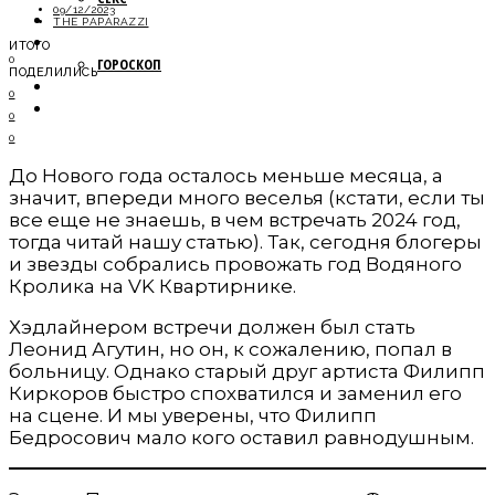
09/12/2023
МОДА
THE PAPARAZZI
НОВОСТИ
ИТОГО
0
ГОРОСКОП
ПОДЕЛИЛИСЬ
ПУТЕШЕСТВИЯ
0
ОБЩЕСТВО
0
0
До Нового года осталось меньше месяца, а
значит, впереди много веселья (кстати, если ты
все еще не знаешь, в чем встречать 2024 год,
тогда читай нашу статью). Так, сегодня блогеры
и звезды собрались провожать год Водяного
Кролика на VK Квартирнике.
Хэдлайнером встречи должен был стать
Леонид Агутин, но он, к сожалению, попал в
больницу. Однако старый друг артиста Филипп
Киркоров быстро спохватился и заменил его
на сцене. И мы уверены, что Филипп
Бедросович мало кого оставил равнодушным.