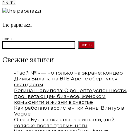
PIN IT
0
the paparazzi
ПОИСК
ПОИСК
Свежие записи
«Твой №1» — но только на экране: концерт
Димы Билана на ВТБ Арене обернулся
скандалом
Регина Шарипова: О рецепте успешности,
процветающем бизнесе, женском
комьюнити и жизни в счастье
Как работают ассистентки Анны Винтур в
Vogue
Ольга Бузова оказалась в инвалидной
коляске после травмы ноги