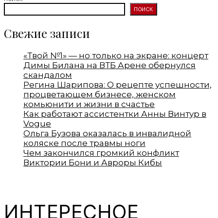
ПОИСК
Свежие записи
«Твой №1» — но только на экране: концерт
Димы Билана на ВТБ Арене обернулся
скандалом
Регина Шарипова: О рецепте успешности,
процветающем бизнесе, женском
комьюнити и жизни в счастье
Как работают ассистентки Анны Винтур в
Vogue
Ольга Бузова оказалась в инвалидной
коляске после травмы ноги
Чем закончился громкий конфликт
Виктории Бони и Авроры Кибы
ИНТЕРЕСНОЕ