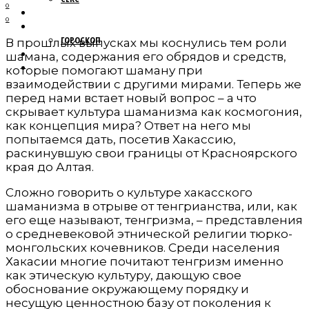
0
МОДА
0
НОВОСТИ
ГОРОСКОП
В прошлых выпусках мы коснулись тем роли
ПУТЕШЕСТВИЯ
шамана, содержания его обрядов и средств,
ОБЩЕСТВО
которые помогают шаману при
взаимодействии с другими мирами. Теперь же
перед нами встает новый вопрос – а что
скрывает культура шаманизма как космогония,
как концепция мира? Ответ на него мы
попытаемся дать, посетив Хакассию,
раскинувшую свои границы от Красноярского
края до Алтая.
Сложно говорить о культуре хакасского
шаманизма в отрыве от тенгрианства, или, как
его еще называют, тенгризма, – представления
о средневековой этнической религии тюрко-
монгольских кочевников. Среди населения
Хакасии многие почитают тенгризм именно
как этическую культуру, дающую свое
обоснование окружающему порядку и
несущую ценностною базу от поколения к