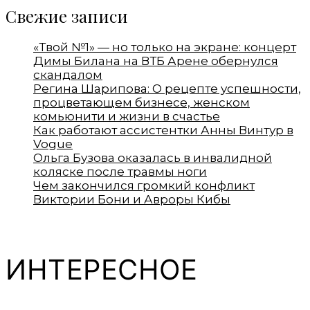
Свежие записи
«Твой №1» — но только на экране: концерт
Димы Билана на ВТБ Арене обернулся
скандалом
Регина Шарипова: О рецепте успешности,
процветающем бизнесе, женском
комьюнити и жизни в счастье
Как работают ассистентки Анны Винтур в
Vogue
Ольга Бузова оказалась в инвалидной
коляске после травмы ноги
Чем закончился громкий конфликт
Виктории Бони и Авроры Кибы
ИНТЕРЕСНОЕ