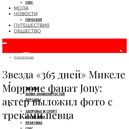
СЕКС
МОДА
НОВОСТИ
ГОРОСКОП
ПУТЕШЕСТВИЯ
ОБЩЕСТВО
ПАПАРАЦЦИ
Звезда «365 дней» Микеле
ПАПАРАЦЦИ
Морроне фанат Jony:
ЗВЕЗДЫ
ДОМА ЗНАМЕНИТОСТЕЙ
актер выложил фото с
ПЕРСОНЫ
КРАСОТА
треками певца
ЗДОРОВЬЕ И СПОРТ
КОСМЕТИКА
ПРАКТИКА
СЕКС