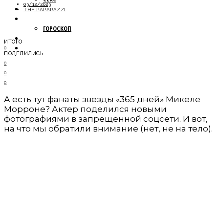
03/12/2023
МОДА
THE PAPARAZZI
НОВОСТИ
ГОРОСКОП
ПУТЕШЕСТВИЯ
ИТОГО
ОБЩЕСТВО
0
ПОДЕЛИЛИСЬ
0
0
0
А есть тут фанаты звезды «365 дней» Микеле
Морроне? Актер поделился новыми
фотографиями в запрещенной соцсети. И вот,
на что мы обратили внимание (нет, не на тело).