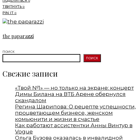
ПОДЕЛИТЬСЯ
0
ТВИТНУТЬ
0
PIN IT
0
the paparazzi
ПОИСК
ПОИСК
Свежие записи
«Твой №1» — но только на экране: концерт
Димы Билана на ВТБ Арене обернулся
скандалом
Регина Шарипова: О рецепте успешности,
процветающем бизнесе, женском
комьюнити и жизни в счастье
Как работают ассистентки Анны Винтур в
Vogue
Ольга Бузова оказалась в инвалидной