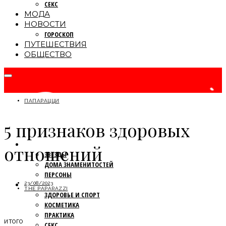
СЕКС
МОДА
НОВОСТИ
ГОРОСКОП
ПУТЕШЕСТВИЯ
ОБЩЕСТВО
ПАПАРАЦЦИ
5 признаков здоровых
ПАПАРАЦЦИ
отношений
ЗВЕЗДЫ
ДОМА ЗНАМЕНИТОСТЕЙ
ПЕРСОНЫ
КРАСОТА
23/08/2023
THE PAPARAZZI
ЗДОРОВЬЕ И СПОРТ
КОСМЕТИКА
ПРАКТИКА
ИТОГО
СЕКС