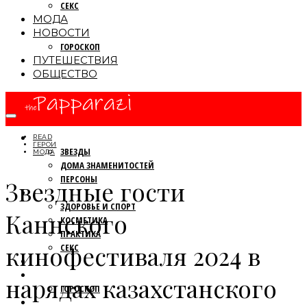
СЕКС
МОДА
НОВОСТИ
ГОРОСКОП
ПУТЕШЕСТВИЯ
ОБЩЕСТВО
ПАПАРАЦЦИ
READ
ГЕРОИ
ЗВЕЗДЫ
МОДА
ДОМА ЗНАМЕНИТОСТЕЙ
ПЕРСОНЫ
Звездные гости
КРАСОТА
ЗДОРОВЬЕ И СПОРТ
Каннского
КОСМЕТИКА
ПРАКТИКА
кинофестиваля 2024 в
СЕКС
МОДА
НОВОСТИ
нарядах казахстанского
ГОРОСКОП
ПУТЕШЕСТВИЯ