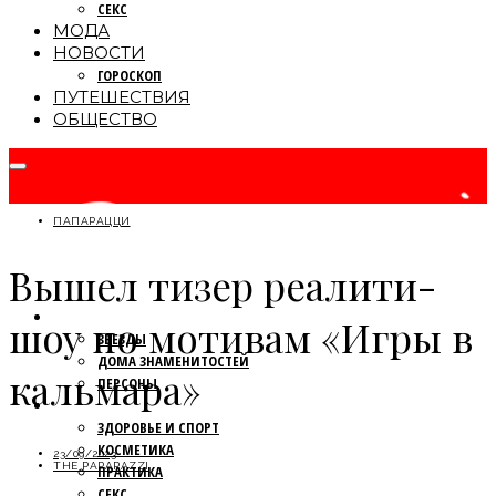
СЕКС
МОДА
НОВОСТИ
ГОРОСКОП
ПУТЕШЕСТВИЯ
ОБЩЕСТВО
ПАПАРАЦЦИ
Вышел тизер реалити-
ПАПАРАЦЦИ
шоу по мотивам «Игры в
ЗВЕЗДЫ
ДОМА ЗНАМЕНИТОСТЕЙ
кальмара»
ПЕРСОНЫ
КРАСОТА
ЗДОРОВЬЕ И СПОРТ
КОСМЕТИКА
23/09/2023
THE PAPARAZZI
ПРАКТИКА
СЕКС