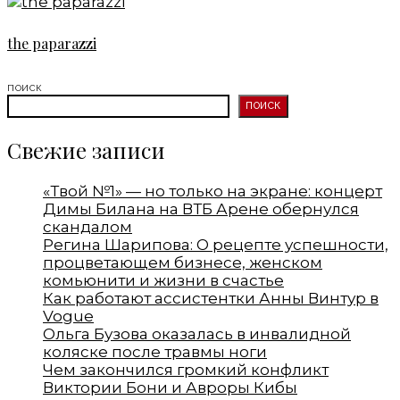
the paparazzi
ПОИСК
ПОИСК
Свежие записи
«Твой №1» — но только на экране: концерт
Димы Билана на ВТБ Арене обернулся
скандалом
Регина Шарипова: О рецепте успешности,
процветающем бизнесе, женском
комьюнити и жизни в счастье
Как работают ассистентки Анны Винтур в
Vogue
Ольга Бузова оказалась в инвалидной
коляске после травмы ноги
Чем закончился громкий конфликт
Виктории Бони и Авроры Кибы