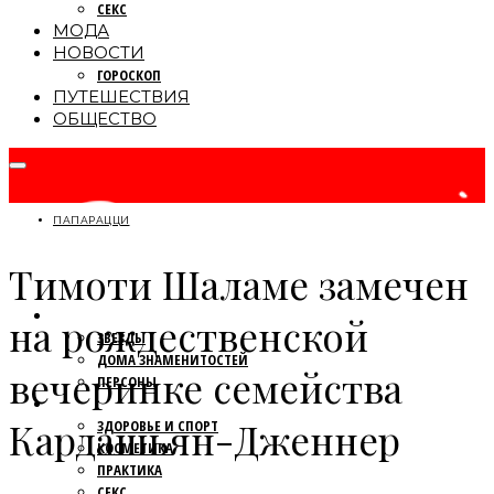
СЕКС
МОДА
НОВОСТИ
ГОРОСКОП
ПУТЕШЕСТВИЯ
ОБЩЕСТВО
ПАПАРАЦЦИ
Тимоти Шаламе замечен
ПАПАРАЦЦИ
на рождественской
ЗВЕЗДЫ
ДОМА ЗНАМЕНИТОСТЕЙ
вечеринке семейства
ПЕРСОНЫ
КРАСОТА
Кардашьян-Дженнер
ЗДОРОВЬЕ И СПОРТ
КОСМЕТИКА
ПРАКТИКА
СЕКС