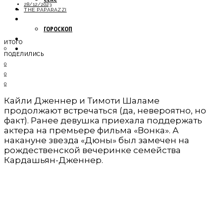
28/12/2023
МОДА
THE PAPARAZZI
НОВОСТИ
ГОРОСКОП
ПУТЕШЕСТВИЯ
ИТОГО
ОБЩЕСТВО
0
ПОДЕЛИЛИСЬ
0
0
0
Кайли Дженнер и Тимоти Шаламе
продолжают встречаться (да, невероятно, но
факт). Ранее девушка приехала поддержать
актера на премьере фильма «Вонка». А
накануне звезда «Дюны» был замечен на
рождественской вечеринке семейства
Кардашьян-Дженнер.