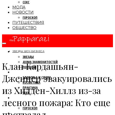
СЕКС
МОДА
НОВОСТИ
ГОРОСКОП
ПУТЕШЕСТВИЯ
ОБЩЕСТВО
ПАПАРАЦЦИ
ЗВЕЗДЫ ШОУ-БИЗНЕСА
ЗВЕЗДЫ
ДОМА ЗНАМЕНИТОСТЕЙ
Клан Кардашьян-
ПЕРСОНЫ
КРАСОТА
Дженнер эвакуировались
ЗДОРОВЬЕ И СПОРТ
КОСМЕТИКА
из Хидден-Хиллз из-за
ПРАКТИКА
СЕКС
МОДА
лесного пожара: Кто еще
НОВОСТИ
ГОРОСКОП
пострадал
ПУТЕШЕСТВИЯ