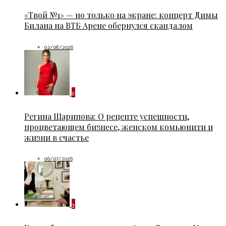
«Твой №1» — но только на экране: концерт Димы
Билана на ВТБ Арене обернулся скандалом
02/08/2026
2
Регина Шарипова: О рецепте успешности,
процветающем бизнесе, женском комьюнити и
жизни в счастье
06/07/2026
3