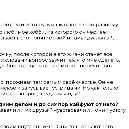
го пути. Этот путь называют все по-разному.
о любимое хобби, из которого он черпает
дывает в это понятие свой индивидуальный,
чку, после которой в его жизни станет все
и словами вопрос звучит так: что мне сделать,
Подобного рода запросы можно перечислять
ас, проживая тем самым своё счастье. Он не
нское и закусывает устрицами. Но как только
исает вопрос, а туда ли я иду?
дним делом и до сих пор кайфуют от него?
давали ли их друзья? Чувствовали ли они пустоту
со своим внутренним Я. Они точно знают чего