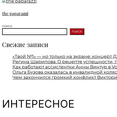
the paparazzi
ПОИСК
ПОИСК
Свежие записи
«Твой №1» — но только на экране: концерт
Регина Шарипова: О рецепте успешности, 
Как работают ассистентки Анны Винтур в V
Ольга Бузова оказалась в инвалидной коля
Чем закончился громкий конфликт Виктор
ИНТЕРЕСНОЕ