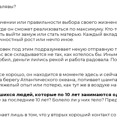
алявы?
чении или правильности выбора своего жизненно
де он сможет реализоваться по максимуму. Кто-т
сть выйти замуж или стать матерью. Каждый вкла
чностный рост или нечто иное.
овек под этим подразумевает некую отправную то
с все складывается не так, как хотелось бы. Иным
любил, деньги лились рекой и работа радовала. 
 все хорошо, он находится в моменте здесь и сейч
а берегу Атлантического океана, попивает шампа
яжелый опыт или потерю, как тут же в воздухе нав
ихся людей, которые по 10 лет занимаются о
 за последние 10 лет? Болело ли у них тело? Пре
 знает лишь в том, что у вторых хороший контакт 