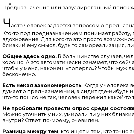
ОБЩЕСТВО
Предназначение или завуалированный поиск х
Ч
асто человек задается вопросом о предназна
Кто-то под предназначением понимает работу, г
вдохновение. Для кого-то это просто возможно
близкий ему смысл, будь то самореализация, ли
Общее здесь одно.
В большинстве случаев, чел
хорошо. А это автоматически означает, что сейча
чтобы у меня, наконец, «поперло»? Чтобы муж 
бесконечно.
Есть некая закономерность
. Когда у человека
думает о предназначении, а сидит где-нибудь н
что-то пошло не так, человек пережил какой-то т
Не пробовали провести опрос среди состоявш
Можно уточнить у них, умирали ли у них близкие
внутри? Ответ, по-моему, очевиден.
Разница между тем
, кто ищет и тем, кто точно