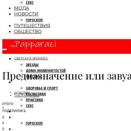
СЕКС
МОДА
НОВОСТИ
ГОРОСКОП
ПУТЕШЕСТВИЯ
ОБЩЕСТВО
ПАПАРАЦЦИ
СВЕТСКАЯ ХРОНИКА
ЗВЕЗДЫ
ДОМА ЗНАМЕНИТОСТЕЙ
Предназначение или заву
ПЕРСОНЫ
КРАСОТА
ЗДОРОВЬЕ И СПОРТ
11/11/2019
КОСМЕТИКА
THE PAPARAZZI
ПРАКТИКА
ИТОГО
СЕКС
0
МОДА
ПОДЕЛИЛИСЬ
НОВОСТИ
0
ГОРОСКОП
0
ПУТЕШЕСТВИЯ
0