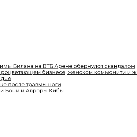
 Димы Билана на ВТБ Арене обернулся скандалом
процветающем бизнесе, женском комьюнити и жи
ogue
ске после травмы ноги
ии Бони и Авроры Кибы