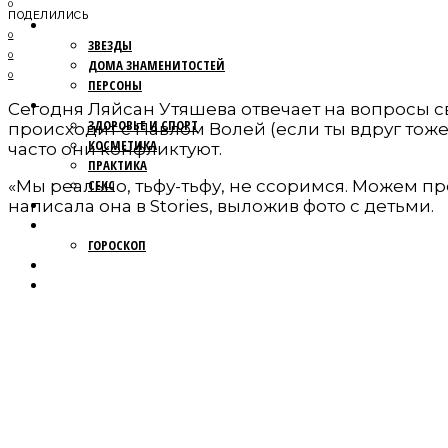
0
ПОДЕЛИЛИСЬ
ПАПАРАЦЦИ
0
ЗВЕЗДЫ
0
ДОМА ЗНАМЕНИТОСТЕЙ
0
ПЕРСОНЫ
КРАСОТА
Сегодня Ляйсан Утяшева отвечает на вопросы с
ЗДОРОВЬЕ И СПОРТ
происходит с Павлом Волей (если ты вдруг тож
КОСМЕТИКА
часто они конфликтуют.
ПРАКТИКА
«Мы реально, тьфу-тьфу, не ссоримся. Можем пр
СЕКС
МОДА
написала она в Stories, выложив фото с детьми.
НОВОСТИ
ГОРОСКОП
ПУТЕШЕСТВИЯ
ОБЩЕСТВО