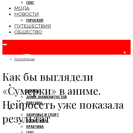
СЕКС
МОДА
НОВОСТИ
ГОРОСКОП
ПУТЕШЕСТВИЯ
ОБЩЕСТВО
ПАПАРАЦЦИ
Как бы выглядели
ПАПАРАЦЦИ
«Сумерки» в аниме.
ЗВЕЗДЫ
ДОМА ЗНАМЕНИТОСТЕЙ
Нейросеть уже показала
ПЕРСОНЫ
КРАСОТА
результат
ЗДОРОВЬЕ И СПОРТ
КОСМЕТИКА
ПРАКТИКА
СЕКС