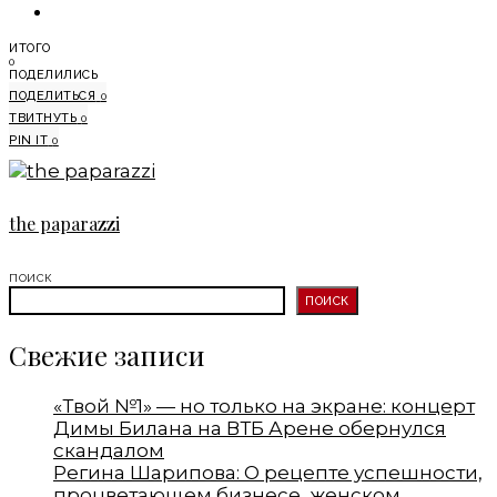
ИТОГО
0
ПОДЕЛИЛИСЬ
ПОДЕЛИТЬСЯ
0
ТВИТНУТЬ
0
PIN IT
0
the paparazzi
ПОИСК
ПОИСК
Свежие записи
«Твой №1» — но только на экране: концерт
Димы Билана на ВТБ Арене обернулся
скандалом
Регина Шарипова: О рецепте успешности,
процветающем бизнесе, женском