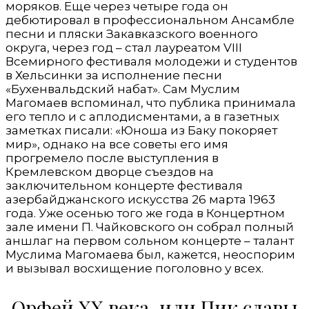
моряков. Еще через четыре года он
дебютировал в профессиональном Ансамбле
песни и пляски Закавказского военного
округа, через год – стал лауреатом VIII
Всемирного фестиваля молодежи и студентов
в Хельсинки за исполнение песни
«Бухенвальдский набат». Сам Муслим
Магомаев вспоминал, что публика принимала
его тепло и с аплодисментами, а в газетных
заметках писали: «Юноша из Баку покоряет
мир», однако на все советы его имя
прогремело после выступления в
Кремлевском дворце съездов на
заключительном концерте фестиваля
азербайджанского искусства 26 марта 1963
года. Уже осенью того же года в Концертном
зале имени П. Чайковского он собрал полный
аншлаг на первом сольном концерте – талант
Муслима Магомаева был, кажется, неоспорим
и вызывал восхищение поголовно у всех.
Орфей XX века, или Пик славы