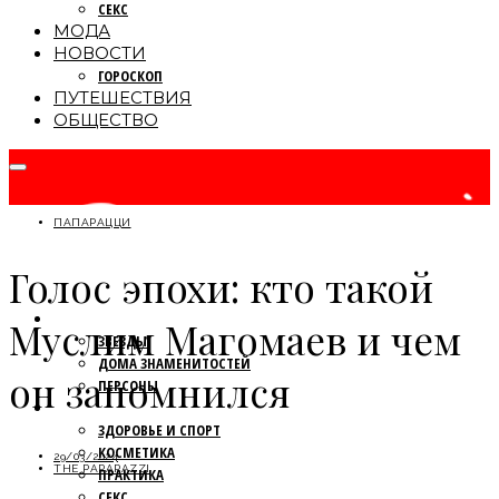
СЕКС
МОДА
НОВОСТИ
ГОРОСКОП
ПУТЕШЕСТВИЯ
ОБЩЕСТВО
ПАПАРАЦЦИ
Голос эпохи: кто такой
ПАПАРАЦЦИ
Муслим Магомаев и чем
ЗВЕЗДЫ
ДОМА ЗНАМЕНИТОСТЕЙ
он запомнился
ПЕРСОНЫ
КРАСОТА
ЗДОРОВЬЕ И СПОРТ
КОСМЕТИКА
29/03/2024
THE PAPARAZZI
ПРАКТИКА
СЕКС