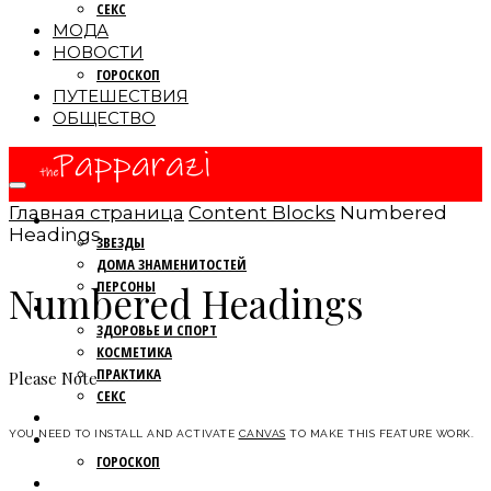
СЕКС
МОДА
НОВОСТИ
ГОРОСКОП
ПУТЕШЕСТВИЯ
ОБЩЕСТВО
Главная страница
Content Blocks
Numbered
ПАПАРАЦЦИ
Headings
ЗВЕЗДЫ
ДОМА ЗНАМЕНИТОСТЕЙ
ПЕРСОНЫ
Numbered Headings
КРАСОТА
ЗДОРОВЬЕ И СПОРТ
КОСМЕТИКА
ПРАКТИКА
Please Note
СЕКС
МОДА
YOU NEED TO INSTALL AND ACTIVATE
CANVAS
TO MAKE THIS FEATURE WORK.
НОВОСТИ
ГОРОСКОП
ПУТЕШЕСТВИЯ