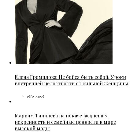
Елена Громилова: Не бойся быть собой. Уроки
внутренней целостности от сильной женщины
16/03/2026
Мариям Тилляева на показе Jacquemus:
искренность и семейные ценности в мире
высокой моды