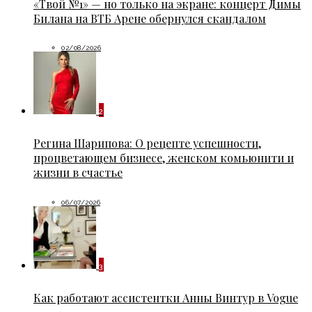
«Твой №1» — но только на экране: концерт Димы
Билана на ВТБ Арене обернулся скандалом
02/08/2026
2
Регина Шарипова: О рецепте успешности,
процветающем бизнесе, женском комьюнити и
жизни в счастье
06/07/2026
3
Как работают ассистентки Анны Винтур в Vogue