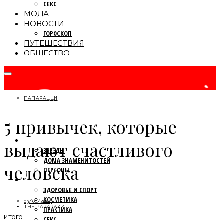
СЕКС
МОДА
НОВОСТИ
ГОРОСКОП
ПУТЕШЕСТВИЯ
ОБЩЕСТВО
ПАПАРАЦЦИ
5 привычек, которые
ПАПАРАЦЦИ
выдают счастливого
ЗВЕЗДЫ
ДОМА ЗНАМЕНИТОСТЕЙ
человека
ПЕРСОНЫ
КРАСОТА
ЗДОРОВЬЕ И СПОРТ
КОСМЕТИКА
03/01/2024
THE PAPARAZZI
ПРАКТИКА
ИТОГО
СЕКС